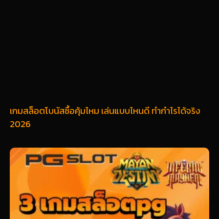
เกมสล็อตโบนัสซื้อคุ้มไหม เล่นแบบไหนดี ทำกำไรได้จริง
2026