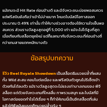
แม้เกมจะมี Hit Rate ค่อนข้างดี และมีจังหวะชนะบ่อยพอสมควร
แต่ฟรีสปินยังถือว่าเข้าไม่ง่ายมาก โหมดโบนัสมีโอกาสออก
ประมาณ 0.49% เท่านั้น ทำให้บางช่วงอาจต้องใช้ความใจเย็นพอ
สมควร ส่วนรางวัลสูงสุดอยู่ที่ 5,000 เท่า แม้จะไม่ได้สูงที่สุด
เมื่อเทียบกับสล็อตยุคใหม่ แต่ก็แลกมากับจังหวะชนะที่ค่อนข้างถี่
กว่าเกมสายแตกหนักบางตัว
ข้อสรุปบทความ
รีวิว Reel Royale Showdown
เป็นสล็อตธีมมวยปล้ำที่ผสม
ทั้ง Wild สะสม คอมโบต่อเนื่อง และฟรีสปินตัวคูณไม่รีเซ็ตเข้า
ด้วยกันได้ลงตัว แม้รางวัลสูงสุดจะไม่แรงเท่าบางเกมของ พีจี
สล็อต แต่ด้วยจังหวะเกมที่ไหลลื่น ภาพรวมสนุก และโบนัสที่มี
โอกาสต่อยอดกำไรได้เรื่อย ๆ ก็ทำให้เกมนี้เป็นอีกสล็อตที่เล่น
แล้วให้ฟีลมันแบบดูศึกมวยปล้ำจริง ๆ