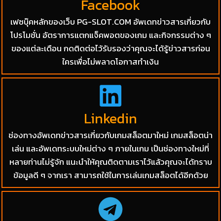
Facebook
เฟซบุ๊คหลักของเว็บ PG-SLOT.COM อัพเดทข่าวสารเกี่ยวกับ
โปรโมชั่น อัตราการแตกแจ็คพอตของเกม และกิจกรรมต่าง ๆ
ของแต่ละเดือน กดติดต่อไว้รับรองว่าคุณจะได้รู้ข่าวสารก่อน
ใครเพื่อไม่พลาดโอกาสทำเงิน
Linkedin
ช่องทางอัพเดทข่าวสารเกี่ยวกับเกมสล็อตมาใหม่ เกมสล็อตน่า
เล่น และอัพเดทระบบใหม่ต่าง ๆ ภายในเกม เป็นช่องทางใหม่ที่
หลายท่านไม่รู้จัก แนะนำให้คุณติดตามเราไว้แล้วคุณจะได้ทราบ
ข้อมูลดี ๆ จากเรา สามารถใช้ในการเล่นเกมสล็อตได้อีกด้วย