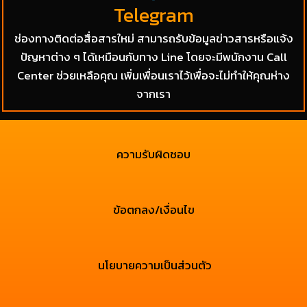
Telegram
ช่องทางติดต่อสื่อสารใหม่ สามารถรับข้อมูลข่าวสารหรือแจ้ง
ปัญหาต่าง ๆ ได้เหมือนกับทาง Line โดยจะมีพนักงาน Call
Center ช่วยเหลือคุณ เพิ่มเพื่อนเราไว้เพื่อจะไม่ทำให้คุณห่าง
จากเรา
ความรับผิดชอบ
ข้อตกลง/เงื่อนไข
นโยบายความเป็นส่วนตัว