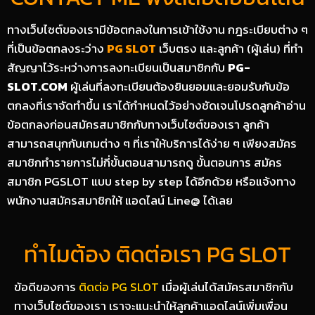
ทางเว็บไซต์ของเรามีข้อตกลงในการเข้าใช้งาน กฎระเบียบต่าง ๆ
ที่เป็นข้อตกลงระว่าง
PG SLOT
เว็บตรง และลูกค้า (ผู้เล่น) ที่ทำ
สัญญาไว้ระหว่างการลงทะเบียนเป็นสมาชิกกับ
PG-
SLOT.COM
ผู้เล่นที่ลงทะเบียนต้องยินยอมและยอมรับกับข้อ
ตกลงที่เราจัดทำขึ้น เราได้กำหนดไว้อย่างชัดเจนโปรดลูกค้าอ่าน
ข้อตกลงก่อนสมัครสมาชิกกับทางเว็บไซต์ของเรา ลูกค้า
สามารถสนุกกับเกมต่าง ๆ ที่เราให้บริการได้ง่าย ๆ เพียงสมัคร
สมาชิกทำรายการไม่กี่ขั้นตอนสามารถดู ขั้นตอนการ สมัคร
สมาชิก PGSLOT แบบ step by step ได้อีกด้วย หรือแจ้งทาง
พนักงานสมัครสมาชิกให้ แอดไลน์ Line@ ได้เลย
ทำไมต้อง ติดต่อเรา PG SLOT
ข้อดีของการ
ติดต่อ PG SLOT
เมื่อผู้เล่นได้สมัครสมาชิกกับ
ทางเว็บไซต์ของเรา เราจะแนะนำให้ลูกค้าแอดไลน์เพิ่มเพื่อน