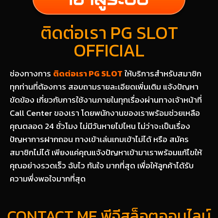
ติดต่อเรา PG SLOT
OFFICIAL
ช่องทางการ
ติดต่อเรา PG SLOT
ให้บริการสำหรับสมาชิก
ทุกท่านที่ต้องการ สอบถามรายละเอียดเพิ่มเติม แจ้งปัญหา
ขัดข้อง เกี่ยวกับการใช้งานภายในทุกเรื่องผ่านทางเจ้าหน้าที่
Call Center ของเรา โดยพนักงานของเราพร้อมช่วยเหลือ
คุณตลอด 24 ชั่วโมง ไม่มีวันหายไปไหน ไม่ว่าจะเป็นเรื่อง
ปัญหาการฝากถอน ทางเข้าเล่นเกมเข้าไม่ได้ หรือ สมัคร
สมาชิกไม่ได้ เพียงแค่คุณแจ้งปัญหาเข้ามาเราพร้อมแก้ไขให้
คุณอย่างรวดเร็ว ฉับไว ทันใจ มากที่สุด เพื่อให้ลูกค้าได้รับ
ความพึ่งพอใจมากที่สุด
CONTACT ME พีจีสล็อตออนไลน์