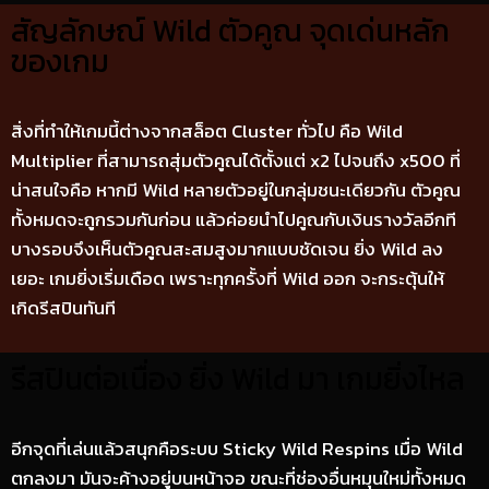
สัญลักษณ์ Wild ตัวคูณ จุดเด่นหลัก
ของเกม
สิ่งที่ทำให้เกมนี้ต่างจากสล็อต Cluster ทั่วไป คือ Wild
Multiplier ที่สามารถสุ่มตัวคูณได้ตั้งแต่ x2 ไปจนถึง x500 ที่
น่าสนใจคือ หากมี Wild หลายตัวอยู่ในกลุ่มชนะเดียวกัน ตัวคูณ
ทั้งหมดจะถูกรวมกันก่อน แล้วค่อยนำไปคูณกับเงินรางวัลอีกที
บางรอบจึงเห็นตัวคูณสะสมสูงมากแบบชัดเจน ยิ่ง Wild ลง
เยอะ เกมยิ่งเริ่มเดือด เพราะทุกครั้งที่ Wild ออก จะกระตุ้นให้
เกิดรีสปินทันที
รีสปินต่อเนื่อง ยิ่ง Wild มา เกมยิ่งไหล
อีกจุดที่เล่นแล้วสนุกคือระบบ Sticky Wild Respins เมื่อ Wild
ตกลงมา มันจะค้างอยู่บนหน้าจอ ขณะที่ช่องอื่นหมุนใหม่ทั้งหมด