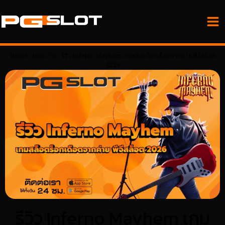
Home
-
บทความ
-
รีวิว Inferno Mayhem เกมสล็อตร็อกเดือดจากค่าย พีจีสล็อต
2026
รีวิว Inferno Mayhem เกม