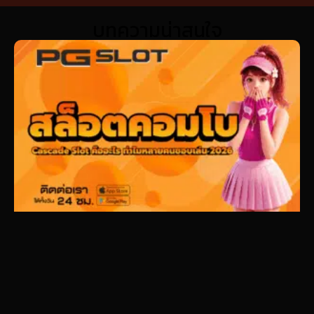
บทความน่าสนใจ