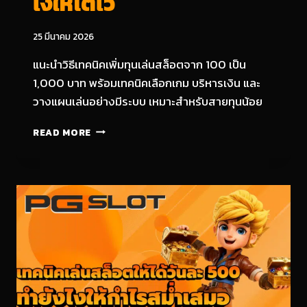
ไงให้โตไว
25 มีนาคม 2026
แนะนำวิธีเทคนิคเพิ่มทุนเล่นสล็อตจาก 100 เป็น
1,000 บาท พร้อมเทคนิคเลือกเกม บริหารเงิน และ
วางแผนเล่นอย่างมีระบบ เหมาะสำหรับสายทุนน้อย
READ MORE