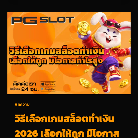
บทความ
วิธีเลือกเกมสล็อตทำเงิน
2026 เลือกให้ถูก มีโอกาส