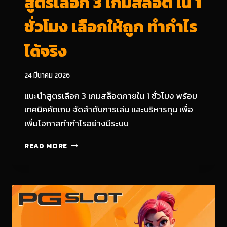
สูตรเลือก 3 เกมสล็อต ใน 1
ชั่วโมง เลือกให้ถูก ทำกำไร
ได้จริง
24 มีนาคม 2026
แนะนำสูตรเลือก 3 เกมสล็อตภายใน 1 ชั่วโมง พร้อม
เทคนิคคัดเกม จัดลำดับการเล่น และบริหารทุน เพื่อ
เพิ่มโอกาสทำกำไรอย่างมีระบบ
READ MORE