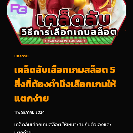
บทความ
เคล็ดลับเลือกเกมสล็อต 5
สิ่งที่ต้องคำนึงเลือกเกมให้
แตกง่าย
11 พฤษภาคม 2024
เคล็ดลับเลือกเกมสล็อต ให้เหมาะสมกับตัวเองและ
แตกง่าย …