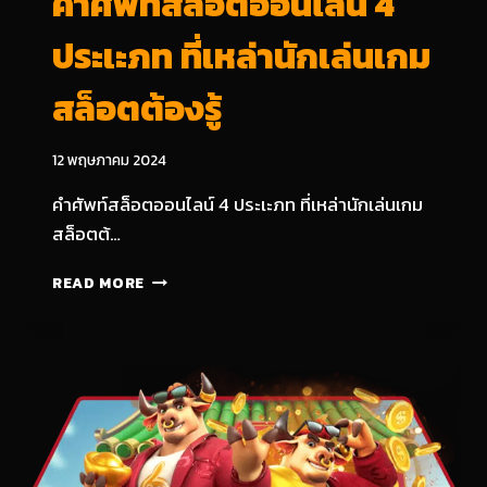
คำศัพท์สล็อตออนไลน์ 4
ประเะภท ที่เหล่านักเล่นเกม
สล็อตต้องรู้
12 พฤษภาคม 2024
คำศัพท์สล็อตออนไลน์ 4 ประเะภท ที่เหล่านักเล่นเกม
สล็อตต้…
READ MORE