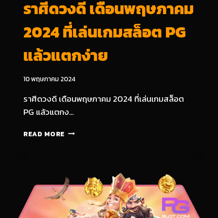
ราศีดวงดี เดือนพฤษภาคม
2024 ที่เล่นเกมสล็อต PG
แล้วแตกง่าย
10 พฤษภาคม 2024
ราศีดวงดี เดือนพฤษภาคม 2024 ที่เล่นเกมสล็อต
PG แล้วแตกง…
READ MORE