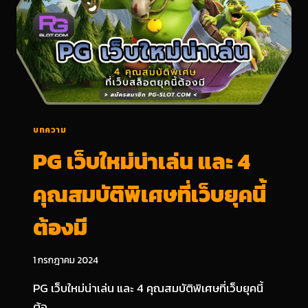
บทความ
PG เว็บใหม่น่าเล่น และ 4
คุณสมบัติพิเศษที่เว็บยุคนี้
ต้องมี
1 กรกฎาคม 2024
PG เว็บใหม่น่าเล่น และ 4 คุณสมบัติพิเศษที่เว็บยุคนี้
ต้อ…