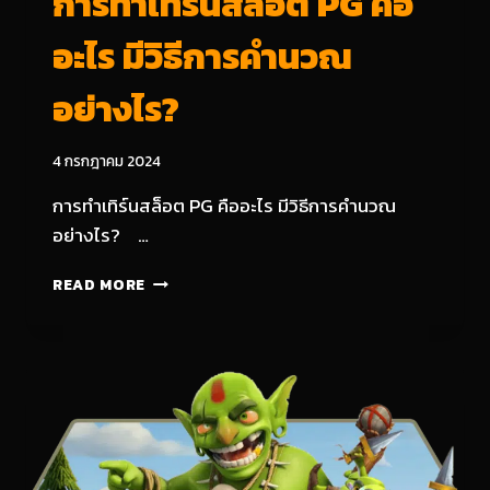
การทําเทิร์นสล็อต PG คือ
อะไร มีวิธีการคำนวณ
อย่างไร?
4 กรกฎาคม 2024
การทําเทิร์นสล็อต PG คืออะไร มีวิธีการคำนวณ
อย่างไร? …
READ MORE