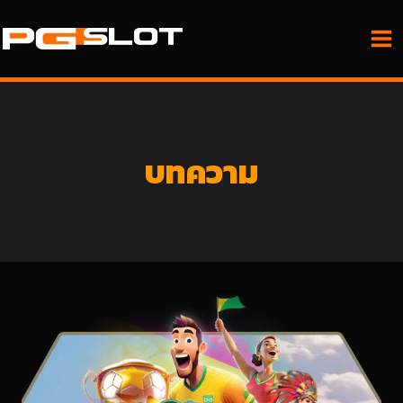
บทความ