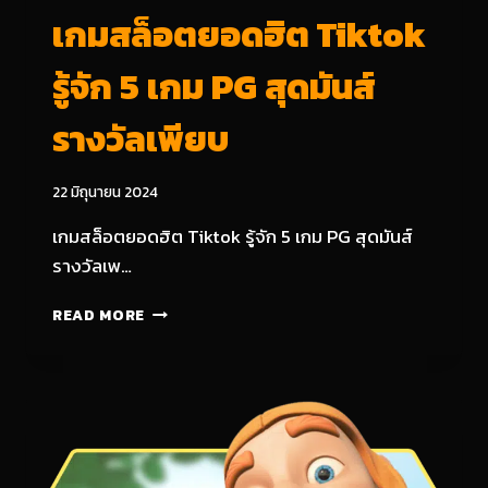
เกมสล็อตยอดฮิต Tiktok
รู้จัก 5 เกม PG สุดมันส์
รางวัลเพียบ
22 มิถุนายน 2024
เกมสล็อตยอดฮิต Tiktok รู้จัก 5 เกม PG สุดมันส์
รางวัลเพ…
READ MORE