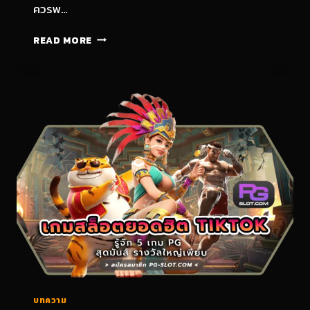
ควรพ…
READ MORE
บทความ