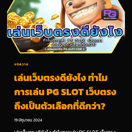
บทความ
เล่นเว็บตรงดียังไง ทำไม
การเล่น PG SLOT เว็บตรง
ถึงเป็นตัวเลือกที่ดีกว่า?
19 มิถุนายน 2024