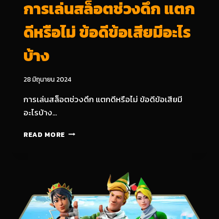
การเล่นสล็อตช่วงดึก แตก
ดีหรือไม่ ข้อดีข้อเสียมีอะไร
บ้าง
28 มิถุนายน 2024
การเล่นสล็อตช่วงดึก แตกดีหรือไม่ ข้อดีข้อเสียมี
อะไรบ้าง…
READ MORE