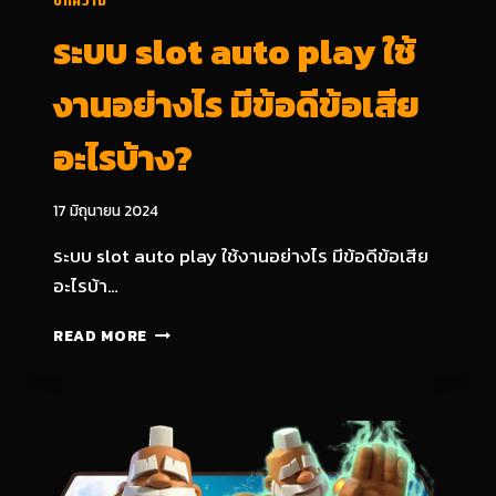
บทความ
ระบบ slot auto play ใช้
งานอย่างไร มีข้อดีข้อเสีย
อะไรบ้าง?
17 มิถุนายน 2024
ระบบ slot auto play ใช้งานอย่างไร มีข้อดีข้อเสีย
อะไรบ้า…
READ MORE