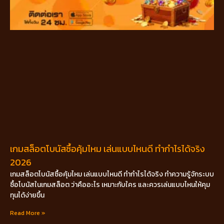
เกมสล็อตโบนัสซื้อคุ้มไหม เล่นแบบไหนดี ทำกำไรได้จริง
2026
เกมสล็อตโบนัสซื้อคุ้มไหม เล่นแบบไหนดี ทำกำไรได้จริง ทำความรู้จักระบบ
ซื้อโบนัสในเกมสล็อต ว่าคืออะไร เหมาะกับใคร และควรเล่นแบบไหนให้คุม
ทุนได้ง่ายขึ้น
Read More »