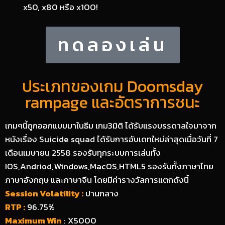
x50, x80 หรือ x100!
ทดลองเล่น
ประเภทของเกม Doomsday
rampage และอัตราการชนะ
เกมๆนี้ถูกออกแบบมาในธีม เกม3มิติ ได้รับแรงบรรดาลใจมาจาก
หนังเรื่อง Suicide squad ได้รับการอับเดทใหม่ล่าสุดเมื่อวันที่ 7
เดือนเมษายน 2558 รองรับทุกระบบการเล่นทั้ง
IOS,Andriod,Windows,MacOS,HTML5 รองรับทั้งภาษาไทย
ภาษาอังกฤษ และภาษาจีน โดยมีค่ารางวัลการแตกดังนี้
Session Volatility :
ปานกลาง
RTP :
96.75%
Maximum Win
: X5000