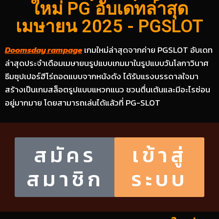
ใหม่ PG อับเดทล่าสุด
เมษายน 2025 - PGSLOT
Doomsday rampage
เกมใหม่ล่าสุดจากค่าย PGSLOT อับเดท
ล่าสุดประจำเดือมเมษายนรูปแบบเกมมาในรูปแบบวันโลกาวินาศ
ธีมซุปเปอร์ฮีโร่ถอดแบบจากหนังดัง ได้รับแรงบรรดาลใจมา
สร้างเป็นเกมสล็อตรูปแบบแหวกแนว ชวนตื่นเต้นและมีอะไรซ่อน
อยู่มากมาย โดยสามารถเล่นได้แล้วที่ PG-SLOT
สมัคร
เข้าสู่
สมาชิก
ระบบ