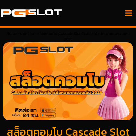
Home
-
บทความ
-
สล็อตคอมโบ Cascade Slot คืออะไร ทำไมหลายคนชอบเล่น
2026
สล็อตคอมโบ Cascade Slot