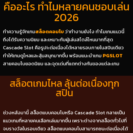
คืออะไร ทำไมหลายคนชอบเล่น
2026
ทำความรู้จักเกม
สล็อตคอมโบ
ว่าทำงานยังไง ทำไมเกมแนวนี้
ถึงได้รับความนิยม และเหมาะกับผู้เล่นสไตล์ไหนมากที่สุด
Cascade Slot
คือรูป
iะต่อเนื่องได้หลายรอบภายในสปินเดียว
ทำให้เกมดูไหลและลุ้นสนุกมากขึ้น พร้อมแนะนำเกม
PGSLOT
สายคอมโบยอดนิยม และจุดเด่นที่แตกต่างกันของแต่ละเกม
สล็อตเกมไหล ลุ้นต่อเนื่องทุก
สปิน
ช่วงหลังมานี้ สล็อตแบบคอมโบหรือ Cascade Slot กลายเป็น
แนวเกมที่หลายคนเลือกเล่นมากขึ้น เพราะต่างจากสล็อตทั่วไปที่
จบรางวัลในรอบเดียว สล็อตแบบคอมโบสามารถชนะต่อเนื่องได้