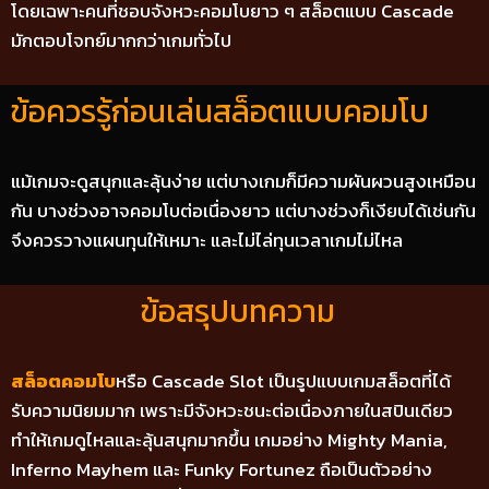
โดยเฉพาะคนที่ชอบจังหวะคอมโบยาว ๆ สล็อตแบบ Cascade
มักตอบโจทย์มากกว่าเกมทั่วไป
ข้อควรรู้ก่อนเล่นสล็อตแบบคอมโบ
แม้เกมจะดูสนุกและลุ้นง่าย แต่บางเกมก็มีความผันผวนสูงเหมือน
กัน บางช่วงอาจคอมโบต่อเนื่องยาว แต่บางช่วงก็เงียบได้เช่นกัน
จึงควรวางแผนทุนให้เหมาะ และไม่ไล่ทุนเวลาเกมไม่ไหล
ข้อสรุปบทความ
สล็อตคอมโบ
หรือ Cascade Slot เป็นรูปแบบเกมสล็อตที่ได้
รับความนิยมมาก เพราะมีจังหวะชนะต่อเนื่องภายในสปินเดียว
ทำให้เกมดูไหลและลุ้นสนุกมากขึ้น เกมอย่าง Mighty Mania,
Inferno Mayhem และ Funky Fortunez ถือเป็นตัวอย่าง