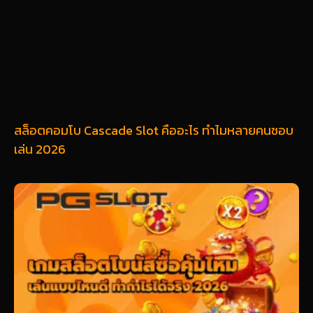
สล็อตคอมโบ Cascade Slot คืออะไร ทำไมหลายคนชอบ
เล่น 2026