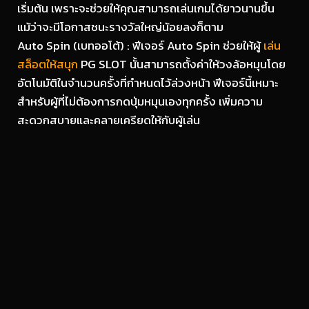
เริ่มต้น เพราะจะช่วยให้คุณสามารถเล่นเกมได้ยาวนานขึ้น
แม้ว่าจะมีโอกาสชนะรางวัลใหญ่น้อยลงก็ตาม
Auto Spin (เบทออโต้) : ฟีเจอร์ Auto Spin ช่วยให้ผู้
เล่น
สล็อตให้สนุก
PG SLOT นั้นสามารถตั้งค่าให้วงล้อหมุนโดย
อัตโนมัติในจำนวนครั้งที่กำหนดไว้ล่วงหน้า ฟีเจอร์นี้เหมาะ
สำหรับผู้ที่ไม่ต้องการกดปุ่มหมุนเองทุกครั้ง เพิ่มความ
สะดวกสบายและคลายเครียดให้กับผู้เล่น