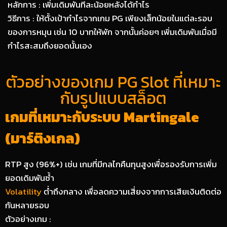
หลักการ : เพิ่มเดิมพันทีละน้อยหลังได้กำไร
วิธีการ : ให้ตั้งเป้ากำไรจากเกม PG เพียงเล็กน้อยในแต่ละรอบ
ของการหมุน เช่น 10 บาทให้พัก จากนั้นค่อยๆ เพิ่มเดิมพันเมื่อมี
กำไรสะสมถึงยอดนั้นเอง
ตัวอย่างของเกม PG Slot ที่เหมาะ
กับรูปแบบสล็อต
เกมที่เหมาะกับระบบ Martingale
(มาร์ติงเกล)
RTP สูง (96%+) เช่น เกมที่มีกลไกคืนทุนสูงเพื่อรองรับการเพิ่ม
ยอดเดิมพันซ้ำ
Volatility
ต่ำถึงกลาง เพื่อลดความเสี่ยงจากการเสียเงินติดต่อ
กันหลายรอบ
ตัวอย่างเกม :