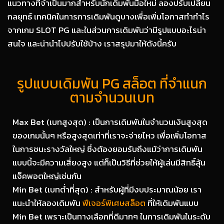
แนวทางที่จำเป็นมากสำหรับนักเดิมพันมือใหม่ ลองปรับเปลี่ยน
กลยุทธ์ เทคนิคในการการเดิมพันดูบางเพื่อเพิ่มโอกาสทำกำไร
จากเกม SLOT PG และในส่วนการเดิมพันว่ามีรูปแบบอะไรน่า
สนใจ และน่านำไปปรับใช้บ้าง เราสรุปมาให้ดังนี้ครับ
รูปแบบเดิมพัน PG สล็อต ที่จำแนก
ตามจำนวนเบท
Max Bet (เบทสูงสุด) : เป็นการเดิมพันในจำนวนเงินสูงสุด
ของเกมนั้นๆ หรือสูงสุดเท่าที่เราจะจ่ายไหว เพื่อเพิ่มโอกาส
ในการชนะรางวัลใหญ่ ซึ่งต้องยอมรับถึงแม้ว่าการเดิมพัน
แบบนี้จะมีความเสี่ยงสูง แต่ก็เป็นวิธีที่ช่วยให้ผู้เล่นมีสิทธิ์ลุ้น
แจ็คพอตใหญ่เช่นกัน
Min Bet (เบทต่ำที่สุด) : สำหรับผู้ที่มีงบประมาณน้อย เรา
แนะนำให้ลองเดิมพัน
ฟีเจอร์พิเศษสล็อต
ที่ให้เดิมพันแบบ
Min Bet เพราะเป็นทางเลือกที่ดีมากๆ ในการเดิมพันในระดับ