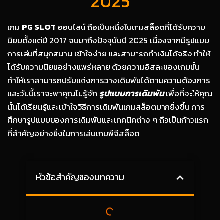
2025
เกม
PG SLOT
ออนไลน์ ถือเป็นหนึ่งในเกมสล็อตที่ได้รับความ
นิยมตั้งแต่ปี 2017 จนมาถึงปัจจุบันปี 2025 เนื่องจากมีรูปแบบ
การเล่นที่สนุกสนาน เข้าใจง่าย และสามารถทำเงินได้จริง ทำให้
ได้รับความนิยมอย่างแพร่หลาย ด้วยความอิสละของเกมนั้น
ทำให้เราสามารถปรับแต่งการวางเดิมพันได้ตามความต้องการ
และวันนี้เราจะพาคุณไปรู้จัก
รูปแบบการเดิมพัน
เพื่อที่จะให้คุณ
นั้นได้เรียนรู้และเข้าใจวิธีการเดิมพันเกมสล็อตมากยิ่งขึ้น การ
ศึกษารูปแบบของการเดิมพันและเทคนิคต่าง ๆ ถือเป็นก้าวแรก
ที่สำคัญอย่างยิ่งในการเล่นเกมพีจีสล็อต
หัวข้อสำคัญของบทความ