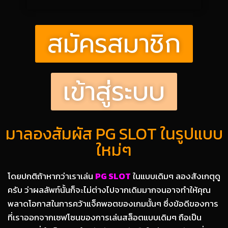
สมัครสมาชิก
เข้าสู่ระบบ
มาลองสัมผัส PG SLOT ในรูปแบบ
ใหม่ๆ
โดยปกติถ้าหากว่าเราเล่น
PG SLOT
ในแบบเดิมๆ ลองสังเกตุดู
ครับ ว่าผลลัพท์นั้นก็จะไม่ต่างไปจากเดิมมากจนอาจทำให้คุณ
พลาดโอกาสในการคว้าแจ็คพอตของเกมนั้นๆ ซึ่งข้อดีของการ
ที่เราออกจากเซฟโซนของการเล่นสล็อตแบบเดิมๆ ถือเป็น