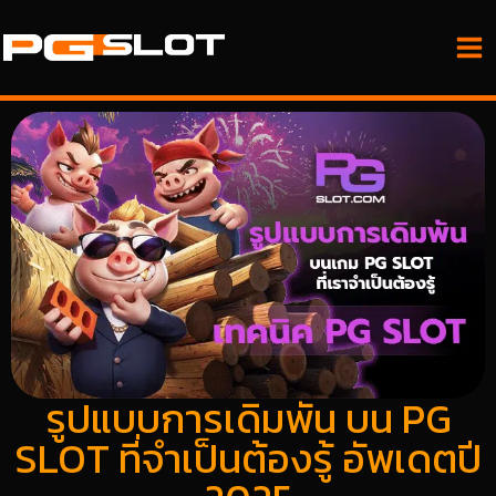
รูปแบบการเดิมพัน บน PG
SLOT ที่จำเป็นต้องรู้ อัพเดตปี