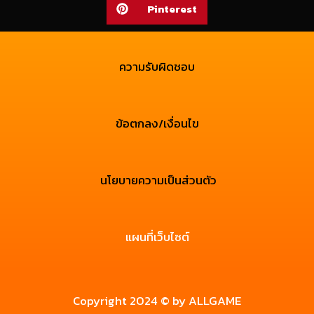
Pinterest
ความรับผิดชอบ
ข้อตกลง/เงื่อนไข
นโยบายความเป็นส่วนตัว
แผนที่เว็บไซต์
Copyright 2024 © by ALLGAME