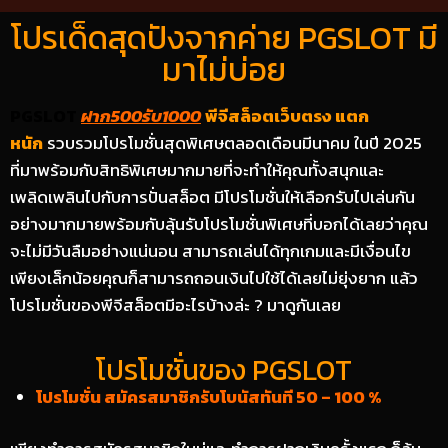
โปรเด็ดสุดปังจากค่าย PGSLOT มี
มาไม่บ่อย
PGSLOT
ฝาก500รับ1000
พีจีสล็อตเว็บตรง แตก
หนัก
รวบรวมโปรโมชั่นสุดพิเศษตลอดเดือนมีนาคม ในปี 2025
ที่มาพร้อมกับสิทธิพิเศษมากมายที่จะทำให้คุณทั้งสนุกและ
เพลิดเพลินไปกับการปั่นสล็อต มีโปรโมชั่นให้เลือกรับไปเล่นกัน
อย่างมากมายพร้อมกับลุ้นรับโปรโมชั่นพิเศษที่บอกได้เลยว่าคุณ
จะไม่มีวันลืมอย่างแน่นอน สามารถเล่นได้ทุกเกมและมีเงื่อนไข
เพียงเล็กน้อยคุณก็สามารถถอนเงินไปใช้ได้เลยไม่ยุ่งยาก แล้ว
โปรโมชั่นของพีจีสล็อตมีอะไรบ้างล่ะ ? มาดูกันเลย
โปรโมชั่นของ PGSLOT
โปรโมชั่น สมัครสมาชิกรับโบนัสทันที 50 – 100 %