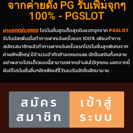
จากค่ายดัง PG รับเพิ่มจุกๆ
100% - PGSLOT
ฝาก500รับ1000
โปรโมชั่นสุดเด็ดสุดปังแจกจุกจาก
PGSLOT
รับโบนัสเพิ่มเมื่อทำการฝากเงินครั้งแรก 100% เพียงทำการ
สมัครสมาชิกแล้วทำการฝากเงินครั้งแรกโปรโมชั่นสุดพิเศษจาก
ค่ายยักษ์ใหญ่ มีจำนวนจำกัดช้าอดหมดเลย นักปั่นสปินทั้งหลาย
อย่าพลาดโปรเด็ดแบบนี้สามารถฝากเข้าเล่นได้ทุกเกม นอกจากนี้
ยังมีโปรโมชั่นอื่นๆอีกเพียบที่ไว้รองรับนักปั่นอีกมามาย
สมัคร
เข้าสู่
สมาชิก
ระบบ