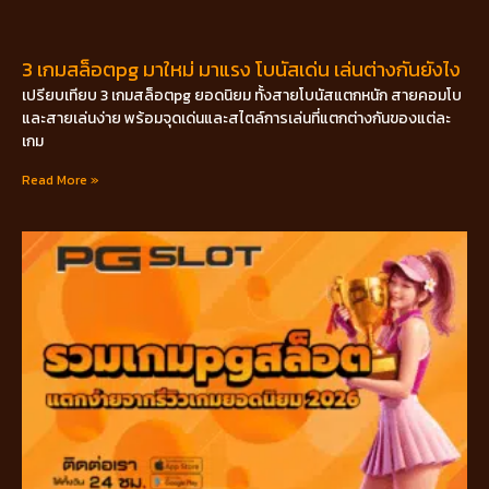
3 เกมสล็อตpg มาใหม่ มาแรง โบนัสเด่น เล่นต่างกันยังไง
เปรียบเทียบ 3 เกมสล็อตpg ยอดนิยม ทั้งสายโบนัสแตกหนัก สายคอมโบ
และสายเล่นง่าย พร้อมจุดเด่นและสไตล์การเล่นที่แตกต่างกันของแต่ละ
เกม
Read More »