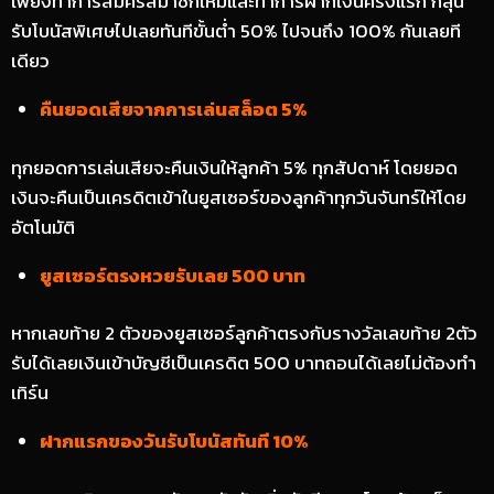
เพียงทำการสมัครสมาชิกใหม่และทำการฝากเงินครั้งแรก ก็ลุ้น
รับโบนัสพิเศษไปเลยทันทีขั้นต่ำ 50% ไปจนถึง 100% กันเลยที
เดียว
คืนยอดเสียจากการเล่นสล็อต 5%
ทุกยอดการเล่นเสียจะคืนเงินให้ลูกค้า 5% ทุกสัปดาห์ โดยยอด
เงินจะคืนเป็นเครดิตเข้าในยูสเซอร์ของลูกค้าทุกวันจันทร์ให้โดย
อัตโนมัติ
ยูสเซอร์ตรงหวยรับเลย 500 บาท
หากเลขท้าย 2 ตัวของยูสเซอร์ลูกค้าตรงกับรางวัลเลขท้าย 2ตัว
รับได้เลยเงินเข้าบัญชีเป็นเครดิต 500 บาทถอนได้เลยไม่ต้องทำ
เทิร์น
ฝากแรกของวันรับโบนัสทันที 10%