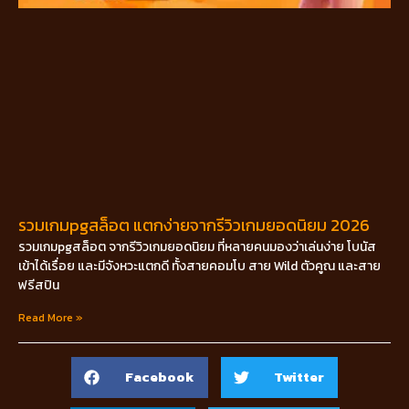
รวมเกมpgสล็อต แตกง่ายจากรีวิวเกมยอดนิยม 2026
รวมเกมpgสล็อต จากรีวิวเกมยอดนิยม ที่หลายคนมองว่าเล่นง่าย โบนัส
เข้าได้เรื่อย และมีจังหวะแตกดี ทั้งสายคอมโบ สาย Wild ตัวคูณ และสาย
ฟรีสปิน
Read More »
Facebook
Twitter