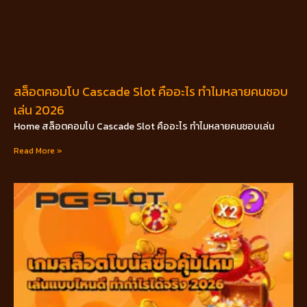
สล็อตคอมโบ Cascade Slot คืออะไร ทำไมหลายคนชอบ
เล่น 2026
Home สล็อตคอมโบ Cascade Slot คืออะไร ทำไมหลายคนชอบเล่น
Read More »