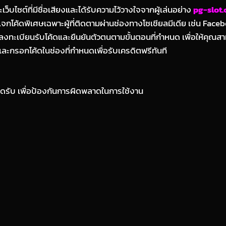
ว็บไซต์ที่มีชื่อเสียงและได้รับความไว้วางใจจากผู้เล่นอย่าง
pg-slot
แจกโค้ดพิเศษเฉพาะผู้ที่ติดตามผ่านช่องทางโซเชียลมีเดีย เช่น Face
ลงทะเบียนรับโค้ดและยืนยันตัวตนตามขั้นตอนที่กำหนด เพื่อให้คุณสา
ว็บ และกรอกโค้ดในช่องที่กำหนดเพื่อรับเครดิตฟรีทันที
ดรับ เพื่อป้องกันการผิดพลาดในการใช้งาน