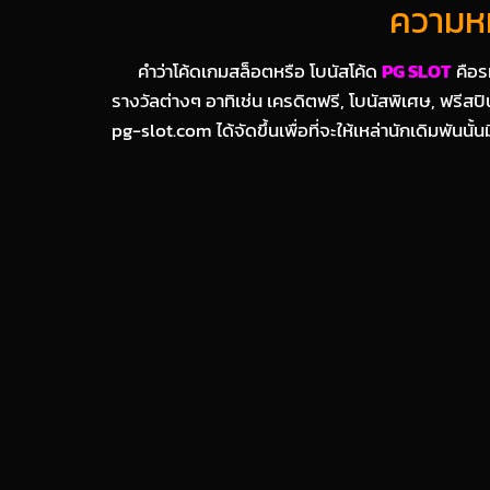
ความห
คำว่าโค้ดเกมสล็อตหรือ โบนัสโค้ด
PG SLOT
คือร
รางวัลต่างๆ อาทิเช่น เครดิตฟรี, โบนัสพิเศษ, ฟรีสป
pg-slot.com ได้จัดขึ้นเพื่อที่จะให้เหล่านักเดิมพันนั