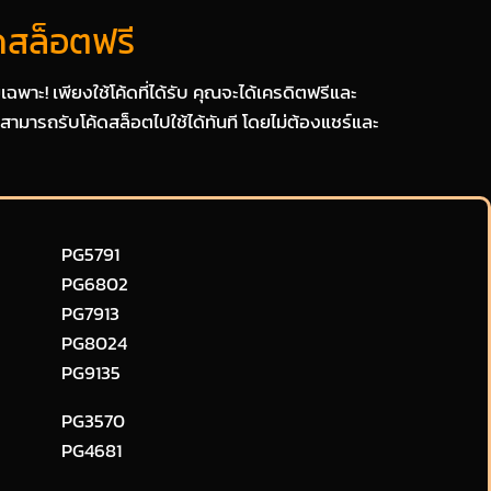
ดสล็อตฟรี
ฉพาะ! เพียงใช้โค้ดที่ได้รับ คุณจะได้เครดิตฟรีและ
็สามารถรับโค้ดสล็อตไปใช้ได้ทันที โดยไม่ต้องแชร์และ
PG5791
PG6802
PG7913
PG8024
PG9135
PG3570
PG4681