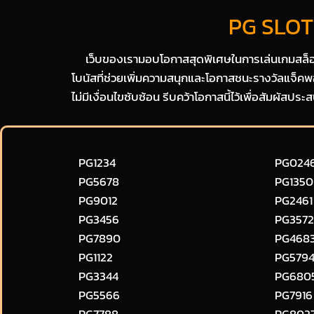
PG SLOT 
เว็บของเรามอบโอกาสสุดพิเศษในการเล่นเกมสล็
โบนัสที่ช่วยเพิ่มความสนุกและโอกาสชนะรางวัลแจ็
ไม่มีเงื่อนไขซับซ้อน รีบคว้าโอกาสนี้ไว้เพื่อสัมผัสป
PG1234
PG024
PG5678
PG1350
PG9012
PG2461
PG3456
PG3572
PG7890
PG468
PG1122
PG579
PG3344
PG680
PG5566
PG7916
PG7788
PG802