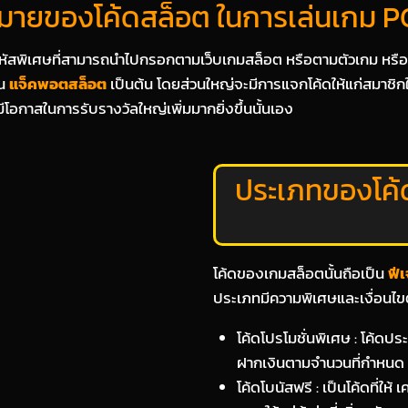
มายของโค้ดสล็อต ในการเล่นเกม P
หัสพิเศษที่สามารถนำไปกรอกตามเว็บเกมสล็อต หรือตามตัวเกม หรือแ
ิน
แจ็คพอตสล็อต
เป็นต้น โดยส่วนใหญ่จะมีการแจกโค้ดให้แก่สมาชิก
้นมีโอกาสในการรับรางวัลใหญ่เพิ่มมากยิ่งขึ้นนั้นเอง
ประเภทของโค้ด 
โค้ดของเกมสล็อตนั้นถือเป็น
ฟี
ประเภทมีความพิเศษและเงื่อนไขต่
โค้ดโปรโมชั่นพิเศษ : โค้ดประ
ฝากเงินตามจำนวนที่กำหนด ค
โค้ดโบนัสฟรี : เป็นโค้ดที่ให้