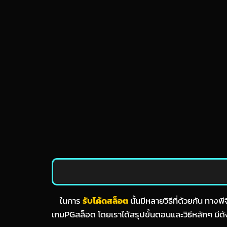
ในการ
รับโค้ดสล็อต
นั้นมีหลายวิธีที่ด้วยกัน ทาง
เกมPGสล็อต โดยเราได้สรุปขั้นตอนและวิธีหลักๆ มีดังน