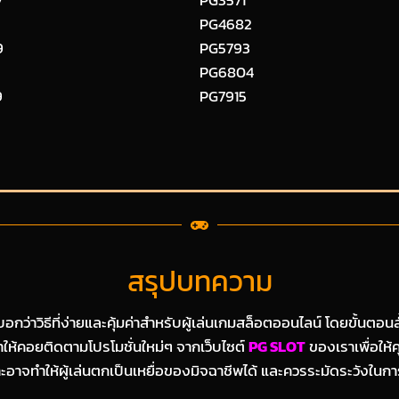
PG4682
9
PG5793
PG6804
9
PG7915
สรุปบทความ
อกว่าวิธีที่ง่ายและคุ้มค่าสำหรับผู้เล่นเกมสล็อตออนไลน์ โดยขั้นตอนสั
าให้คอยติดตามโปรโมชั่นใหม่ๆ จากเว็บไซต์
PG SLOT
ของเราเพื่อให้
ราะอาจทำให้ผู้เล่นตกเป็นเหยื่อของมิจฉาชีพได้ และควรระมัดระวังใน