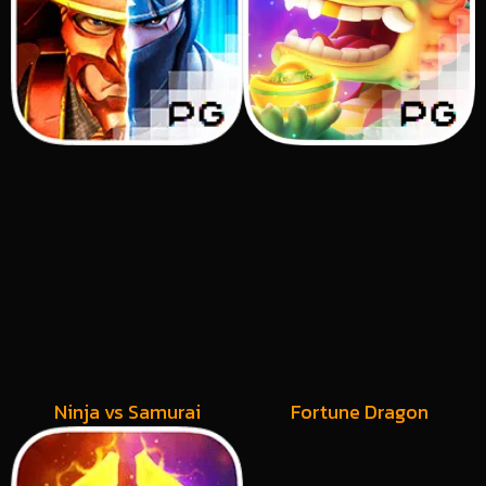
Ninja vs Samurai
Fortune Dragon