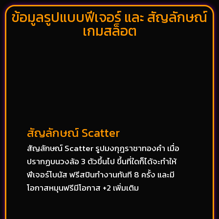
ข้อมูลรูปแบบฟีเจอร์ และ สัญลักษณ์
เกมสล็อต
สัญลักษณ์ Scatter
สัญลักษณ์ Scatter รูปมงกุฎราชาทองคำ เมื่อ
ปรากฏบนวงล้อ 3 ตัวขึ้นไป ขึ้นที่ใดก็ได้จะทำให้
ฟีเจอร์โบนัส ฟรีสปินทำงานทันที 8 ครั้ง และมี
โอกาสหมุนฟรีมีโอกาส +2 เพิ่มเติม