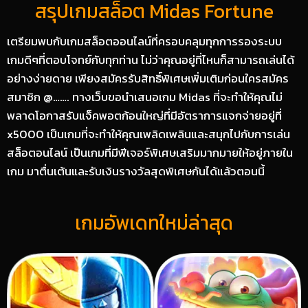
สรุปเกมสล็อต Midas Fortune
เตรียมพบกับเกมสล็อตออนไลน์ที่ครอบคลุมทุกการรองระบบ
เกมดีๆที่ตอบโจทย์กับทุกท่าน ไม่ว่าคุณอยู่ที่ไหนก็สามารถเล่นได้
อย่างง่ายดาย เพียงสมัครรับสิทธิ์พิเศษเพิ่มเติมก่อนใครสมัคร
สมาชิก @……. ทางเว็บขอนำเสนอเกม Midas ที่จะทำให้คุณไม่
พลาดโอกาสรับแจ็คพอตก้อนใหญ่ที่มีอัตราการแจกจ่ายอยู่ที่
x5000 เป็นเกมที่จะทำให้คุณเพลิดเพลินและสนุกไปกับการเล่น
สล็อตอนไลน์ เป็นเกมที่มีฟีเจอร์พิเศษเสริมมากมายให้อยู่ภายใน
เกม มาตื่นเต้นและรับเงินรางวัลสุดพิเศษกันได้แล้วตอนนี้
เกมอัพเดทใหม่ล่าสุด