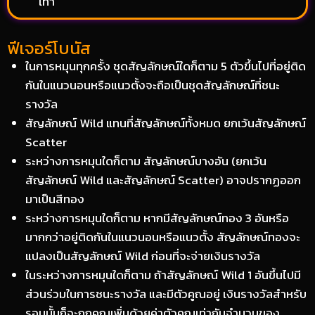
เท่า
ฟีเจอร์โบนัส
ในการหมุนทุกครั้ง ชุดสัญลักษณ์ใดก็ตาม 5 ตัวขึ้นไปที่อยู่ติด
กันในแนวนอนหรือแนวตั้งจะถือเป็นชุดสัญลักษณ์ที่ชนะ
รางวัล
สัญลักษณ์ Wild แทนที่สัญลักษณ์ทั้งหมด ยกเว้นสัญลักษณ์
Scatter
ระหว่างการหมุนใดก็ตาม สัญลักษณ์บางอัน (ยกเว้น
สัญลักษณ์ Wild และสัญลักษณ์ Scatter) อาจปรากฏออก
มาเป็นสีทอง
ระหว่างการหมุนใดก็ตาม หากมีสัญลักษณ์ทอง 3 อันหรือ
มากกว่าอยู่ติดกันในแนวนอนหรือแนวตั้ง สัญลักษณ์ทองจะ
แปลงเป็นสัญลักษณ์ Wild ก่อนที่จะจ่ายเงินรางวัล
ในระหว่างการหมุนใดก็ตาม ถ้าสัญลักษณ์ Wild 1 อันขึ้นไปมี
ส่วนร่วมในการชนะรางวัล และมีตัวคูณอยู่ เงินรางวัลสำหรับ
รอบนั้นก็จะถูกคูณเพิ่มด้วยค่าตัวคูณเท่ากับจำนวนของ