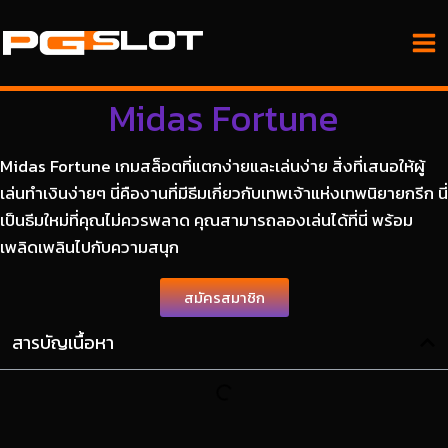
Midas Fortune
Midas Fortune เกมสล็อตที่แตกง่ายและเล่นง่าย สิ่งที่เสนอให้ผู้
เล่นทำเงินง่ายๆ นี่คืองานที่มีธีมเกี่ยวกับเทพเจ้าแห่งเทพนิยายกรีก นี่
เป็นธีมใหม่ที่คุณไม่ควรพลาด คุณสามารถลองเล่นได้ที่นี่ พร้อม
เพลิดเพลินไปกับความสนุก
สมัครสมาชิก
สารบัญเนื้อหา