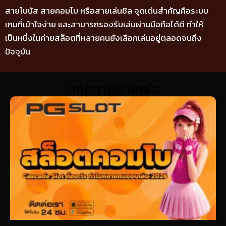
สายโบนัส สายคอมโบ หรือสายเล่นชิล จุดเด่นสำคัญคือระบบ
เกมที่เข้าใจง่าย และสามารถรองรับเล่นผ่านมือถือได้ดี ทำให้
เป็นหนึ่งในค่ายสล็อตที่หลายคนยังเลือกเล่นอยู่ตลอดจนถึง
ปัจจุบัน
บทความน่าสนใจ