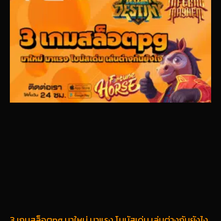
3 เกมสล็อตpg มาใหม่ มาแรง โบนัสเด่น เล่นต่างกันยังไง