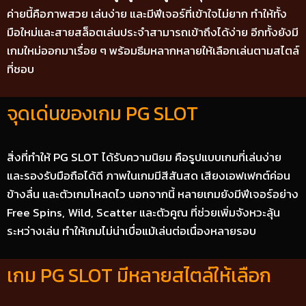
ค่ายนี้คือภาพสวย เล่นง่าย และมีฟีเจอร์ที่เข้าใจไม่ยาก ทำให้ทั้ง
มือใหม่และสายสล็อตเล่นประจำสามารถเข้าถึงได้ง่าย อีกทั้งยังมี
เกมใหม่ออกมาเรื่อย ๆ พร้อมธีมหลากหลายให้เลือกเล่นตามสไตล์
ที่ชอบ
จุดเด่นของเกม PG SLOT
สิ่งที่ทำให้ PG SLOT ได้รับความนิยม คือรูปแบบเกมที่เล่นง่าย
และรองรับมือถือได้ดี ภาพในเกมมีสีสันสด เสียงเอฟเฟกต์ค่อน
ข้างลื่น และตัวเกมโหลดไว นอกจากนี้ หลายเกมยังมีฟีเจอร์อย่าง
Free Spins, Wild, Scatter และตัวคูณ ที่ช่วยเพิ่มจังหวะลุ้น
ระหว่างเล่น ทำให้เกมไม่น่าเบื่อแม้เล่นต่อเนื่องหลายรอบ
เกม PG SLOT มีหลายสไตล์ให้เลือก